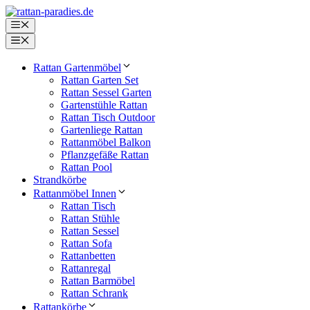
Zum
Inhalt
Menü
springen
Menü
Rattan Gartenmöbel
Rattan Garten Set
Rattan Sessel Garten
Gartenstühle Rattan
Rattan Tisch Outdoor
Gartenliege Rattan
Rattanmöbel Balkon
Pflanzgefäße Rattan
Rattan Pool
Strandkörbe
Rattanmöbel Innen
Rattan Tisch
Rattan Stühle
Rattan Sessel
Rattan Sofa
Rattanbetten
Rattanregal
Rattan Barmöbel
Rattan Schrank
Rattankörbe