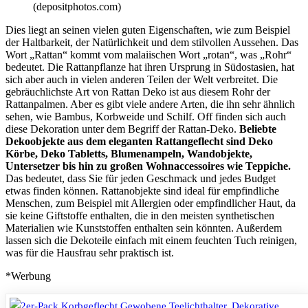
(depositphotos.com)
Dies liegt an seinen vielen guten Eigenschaften, wie zum Beispiel
der Haltbarkeit, der Natürlichkeit und dem stilvollen Aussehen. Das
Wort „Rattan“ kommt vom malaiischen Wort „rotan“, was „Rohr“
bedeutet. Die Rattanpflanze hat ihren Ursprung in Südostasien, hat
sich aber auch in vielen anderen Teilen der Welt verbreitet. Die
gebräuchlichste Art von Rattan Deko ist aus diesem Rohr der
Rattanpalmen. Aber es gibt viele andere Arten, die ihn sehr ähnlich
sehen, wie Bambus, Korbweide und Schilf. Off finden sich auch
diese Dekoration unter dem Begriff der Rattan-Deko.
Beliebte
Dekoobjekte aus dem eleganten Rattangeflecht sind Deko
Körbe, Deko Tabletts, Blumenampeln, Wandobjekte,
Untersetzer bis hin zu großen Wohnaccessoires wie Teppiche.
Das bedeutet, dass Sie für jeden Geschmack und jedes Budget
etwas finden können. Rattanobjekte sind ideal für empfindliche
Menschen, zum Beispiel mit Allergien oder empfindlicher Haut, da
sie keine Giftstoffe enthalten, die in den meisten synthetischen
Materialien wie Kunststoffen enthalten sein könnten. Außerdem
lassen sich die Dekoteile einfach mit einem feuchten Tuch reinigen,
was für die Hausfrau sehr praktisch ist.
*Werbung