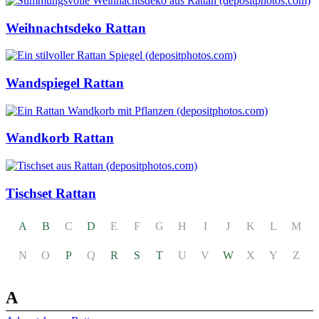
Weihnachtsdeko Rattan
Wandspiegel Rattan
Wandkorb Rattan
Tischset Rattan
A
B
C
D
E
F
G
H
I
J
K
L
M
N
O
P
Q
R
S
T
U
V
W
X
Y
Z
A