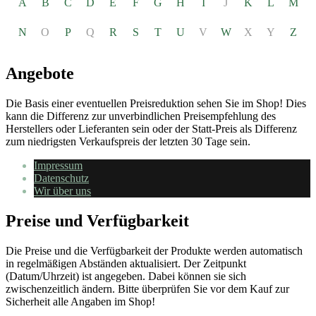
A
B
C
D
E
F
G
H
I
J
K
L
M
N
O
P
Q
R
S
T
U
V
W
X
Y
Z
Angebote
Die Basis einer eventuellen Preisreduktion sehen Sie im Shop! Dies
kann die Differenz zur unverbindlichen Preisempfehlung des
Herstellers oder Lieferanten sein oder der Statt-Preis als Differenz
zum niedrigsten Verkaufspreis der letzten 30 Tage sein.
Impressum
Datenschutz
Wir über uns
Preise und Verfügbarkeit
Die Preise und die Verfügbarkeit der Produkte werden automatisch
in regelmäßigen Abständen aktualisiert. Der Zeitpunkt
(Datum/Uhrzeit) ist angegeben. Dabei können sie sich
zwischenzeitlich ändern. Bitte überprüfen Sie vor dem Kauf zur
Sicherheit alle Angaben im Shop!