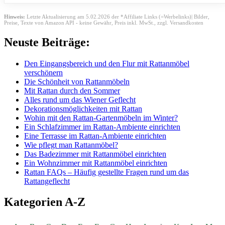
Hinweis:
Letzte Aktualisierung am 5.02.2026 der *Affiliate Links (=Werbelinks)| Bilder,
Preise, Texte von Amazon API - keine Gewähr,
Preis inkl. MwSt., zzgl. Versandkosten
Neuste Beiträge:
Den Eingangsbereich und den Flur mit Rattanmöbel
verschönern
Die Schönheit von Rattanmöbeln
Mit Rattan durch den Sommer
Alles rund um das Wiener Geflecht
Dekorationsmöglichkeiten mit Rattan
Wohin mit den Rattan-Gartenmöbeln im Winter?
Ein Schlafzimmer im Rattan-Ambiente einrichten
Eine Terrasse im Rattan-Ambiente einrichten
Wie pflegt man Rattanmöbel?
Das Badezimmer mit Rattanmöbel einrichten
Ein Wohnzimmer mit Rattanmöbel einrichten
Rattan FAQs – Häufig gestellte Fragen rund um das
Rattangeflecht
Kategorien A-Z