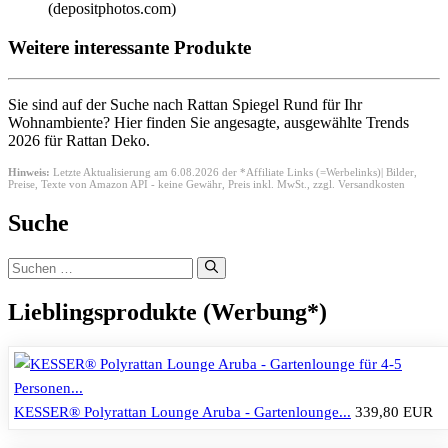
(depositphotos.com)
Weitere interessante Produkte
Sie sind auf der Suche nach Rattan Spiegel Rund für Ihr
Wohnambiente? Hier finden Sie angesagte, ausgewählte Trends
2026 für Rattan Deko.
Hinweis:
Letzte Aktualisierung am 6.08.2026 der *Affiliate Links (=Werbelinks)| Bilder,
Preise, Texte von Amazon API - keine Gewähr,
Preis inkl. MwSt., zzgl. Versandkosten
Suche
Suchen
nach:
Lieblingsprodukte (Werbung*)
KESSER® Polyrattan Lounge Aruba - Gartenlounge...
339,80 EUR