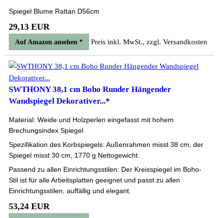
Spiegel Blume Rattan D56cm
29,13 EUR
Preis inkl. MwSt., zzgl. Versandkosten
Auf Amazon ansehen *
SWTHONY 38,1 cm Boho Runder Hängender
Wandspiegel Dekorativer...*
Material: Weide und Holzperlen eingefasst mit hohem
Brechungsindex Spiegel
Spezifikation des Korbspiegels: Außenrahmen misst 38 cm, der
Spiegel misst 30 cm, 1770 g Nettogewicht.
Passend zu allen Einrichtungsstilen: Der Kreisspiegel im Boho-
Stil ist für alle Arbeitsplatten geeignet und passt zu allen
Einrichtungsstilen, auffällig und elegant.
53,24 EUR