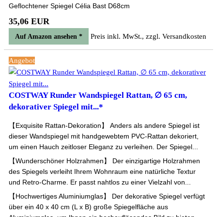
Geflochtener Spiegel Célia Bast D68cm
35,06 EUR
Preis inkl. MwSt., zzgl. Versandkosten
Auf Amazon ansehen *
Angebot
COSTWAY Runder Wandspiegel Rattan, ∅ 65 cm,
dekorativer Spiegel mit...*
【Exquisite Rattan-Dekoration】 Anders als andere Spiegel ist
dieser Wandspiegel mit handgewebtem PVC-Rattan dekoriert,
um einen Hauch zeitloser Eleganz zu verleihen. Der Spiegel...
【Wunderschöner Holzrahmen】 Der einzigartige Holzrahmen
des Spiegels verleiht Ihrem Wohnraum eine natürliche Textur
und Retro-Charme. Er passt nahtlos zu einer Vielzahl von...
【Hochwertiges Aluminiumglas】 Der dekorative Spiegel verfügt
über ein 40 x 40 cm (L x B) große Spiegelfläche aus