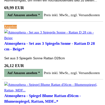
Aluminiumglas, um Ihnen ein hochauflösendes Bild zu bieten...
69,99 EUR
Preis inkl. MwSt., zzgl. Versandkosten
Auf Amazon ansehen *
Angebot
Atmosphera - Set aus 3 Spiegeln Sonne - Rattan D 28
cm - Beige*
Set aus 3 Spiegeln Sonne Rattan D28cm
26,12 EUR
Preis inkl. MwSt., zzgl. Versandkosten
Auf Amazon ansehen *
Atmosphera - Spiegel Blume Rattan d56cm -
Blumenspiegel, Rattan, MDF...*