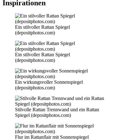
Inspirationen
Ein stilvoller Rattan Spiegel
(depositphotos.com)
Ein stilvoller Rattan Spiegel
(depositphotos.com)
Ein wirkungsvoller Sonnenspiegel
(depositphotos.com)
Stilvolle Rattan Trennwand und ein Rattan
Spiegel (depositphotos.com)
Flur im Rattanflair mit Sonnenspiegel