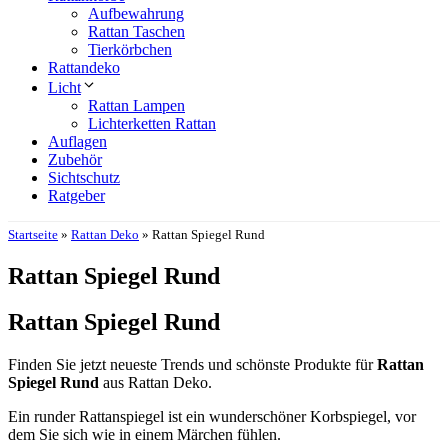
Aufbewahrung
Rattan Taschen
Tierkörbchen
Rattandeko
Licht
Rattan Lampen
Lichterketten Rattan
Auflagen
Zubehör
Sichtschutz
Ratgeber
Startseite
»
Rattan Deko
»
Rattan Spiegel Rund
Rattan Spiegel Rund
Rattan Spiegel Rund
Finden Sie jetzt neueste Trends und schönste Produkte für
Rattan
Spiegel Rund
aus Rattan Deko.
Ein runder Rattanspiegel ist ein wunderschöner Korbspiegel, vor
dem Sie sich wie in einem Märchen fühlen.