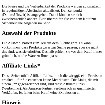
Die Preise und die Verfügbarkeit der Produkte werden automatisch
in regelmäßigen Abständen aktualisiert. Der Zeitpunkt
(Datum/Uhrzeit) ist angegeben. Dabei können sie sich
zwischenzeitlich ändern. Bitte überprüfen Sie vor dem Kauf zur
Sicherheit alle Angaben im Shop!
Auswahl der Produkte
Die Auswahl basiert zum Teil auf dem Suchbegriff. Es kann
vorkommen, dass Produkte zwar zur Suche passen, aber sie nicht
das sind, was sie erhoffen. Deshalb prüfen Sie vor dem Kauf immer
gründlich, ob die Ware zu Ihnen passt.
Affiliate-Links*
Diese Seite enthält Affiliate-Links, durch die wir ggf. eine Provision
erhalten – für Sie entstehen keine Mehrkosten. Die Links, die mit
einem „*“ gegenzeichnet sind, sind diese Affiliate Links
(Werbelinks). Als Amazon-Partner verdiene ich an qualifizierten
Verkäufen. Es fallen beim Kauf keine Extrakosten an.
Hinweis