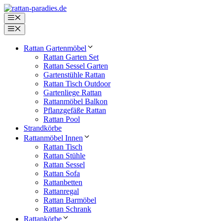
Zum
Inhalt
Menü
springen
Menü
Rattan Gartenmöbel
Rattan Garten Set
Rattan Sessel Garten
Gartenstühle Rattan
Rattan Tisch Outdoor
Gartenliege Rattan
Rattanmöbel Balkon
Pflanzgefäße Rattan
Rattan Pool
Strandkörbe
Rattanmöbel Innen
Rattan Tisch
Rattan Stühle
Rattan Sessel
Rattan Sofa
Rattanbetten
Rattanregal
Rattan Barmöbel
Rattan Schrank
Rattankörbe