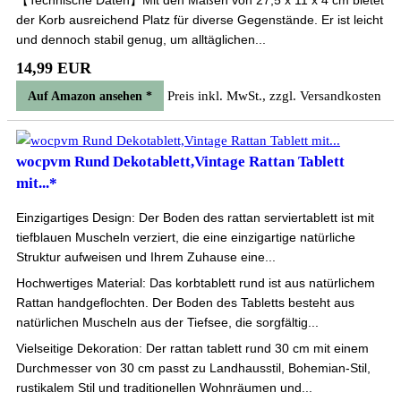
【Technische Daten】Mit den Maßen von 27,5 x 11 x 4 cm bietet
der Korb ausreichend Platz für diverse Gegenstände. Er ist leicht
und dennoch stabil genug, um alltäglichen...
14,99 EUR
Preis inkl. MwSt., zzgl. Versandkosten
Auf Amazon ansehen *
wocpvm Rund Dekotablett,Vintage Rattan Tablett
mit...*
Einzigartiges Design: Der Boden des rattan serviertablett ist mit
tiefblauen Muscheln verziert, die eine einzigartige natürliche
Struktur aufweisen und Ihrem Zuhause eine...
Hochwertiges Material: Das korbtablett rund ist aus natürlichem
Rattan handgeflochten. Der Boden des Tabletts besteht aus
natürlichen Muscheln aus der Tiefsee, die sorgfältig...
Vielseitige Dekoration: Der rattan tablett rund 30 cm mit einem
Durchmesser von 30 cm passt zu Landhausstil, Bohemian-Stil,
rustikalem Stil und traditionellen Wohnräumen und...