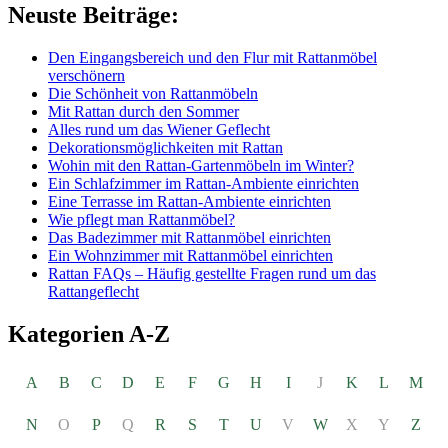
Neuste Beiträge:
Den Eingangsbereich und den Flur mit Rattanmöbel
verschönern
Die Schönheit von Rattanmöbeln
Mit Rattan durch den Sommer
Alles rund um das Wiener Geflecht
Dekorationsmöglichkeiten mit Rattan
Wohin mit den Rattan-Gartenmöbeln im Winter?
Ein Schlafzimmer im Rattan-Ambiente einrichten
Eine Terrasse im Rattan-Ambiente einrichten
Wie pflegt man Rattanmöbel?
Das Badezimmer mit Rattanmöbel einrichten
Ein Wohnzimmer mit Rattanmöbel einrichten
Rattan FAQs – Häufig gestellte Fragen rund um das
Rattangeflecht
Kategorien A-Z
A
B
C
D
E
F
G
H
I
J
K
L
M
N
O
P
Q
R
S
T
U
V
W
X
Y
Z