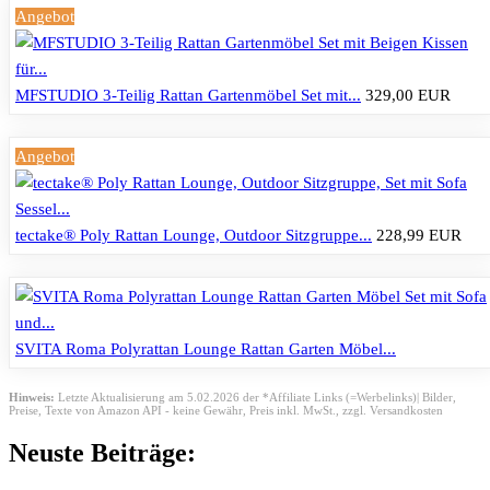
Angebot
MFSTUDIO 3-Teilig Rattan Gartenmöbel Set mit...
329,00 EUR
Angebot
tectake® Poly Rattan Lounge, Outdoor Sitzgruppe...
228,99 EUR
SVITA Roma Polyrattan Lounge Rattan Garten Möbel...
Hinweis:
Letzte Aktualisierung am 5.02.2026 der *Affiliate Links (=Werbelinks)| Bilder,
Preise, Texte von Amazon API - keine Gewähr,
Preis inkl. MwSt., zzgl. Versandkosten
Neuste Beiträge: