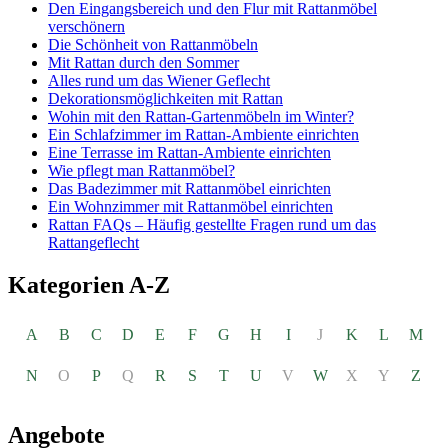
Den Eingangsbereich und den Flur mit Rattanmöbel
verschönern
Die Schönheit von Rattanmöbeln
Mit Rattan durch den Sommer
Alles rund um das Wiener Geflecht
Dekorationsmöglichkeiten mit Rattan
Wohin mit den Rattan-Gartenmöbeln im Winter?
Ein Schlafzimmer im Rattan-Ambiente einrichten
Eine Terrasse im Rattan-Ambiente einrichten
Wie pflegt man Rattanmöbel?
Das Badezimmer mit Rattanmöbel einrichten
Ein Wohnzimmer mit Rattanmöbel einrichten
Rattan FAQs – Häufig gestellte Fragen rund um das
Rattangeflecht
Kategorien A-Z
A
B
C
D
E
F
G
H
I
J
K
L
M
N
O
P
Q
R
S
T
U
V
W
X
Y
Z
Angebote