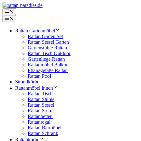
Zum
Inhalt
Menü
springen
Menü
Rattan Gartenmöbel
Rattan Garten Set
Rattan Sessel Garten
Gartenstühle Rattan
Rattan Tisch Outdoor
Gartenliege Rattan
Rattanmöbel Balkon
Pflanzgefäße Rattan
Rattan Pool
Strandkörbe
Rattanmöbel Innen
Rattan Tisch
Rattan Stühle
Rattan Sessel
Rattan Sofa
Rattanbetten
Rattanregal
Rattan Barmöbel
Rattan Schrank
Rattankörbe