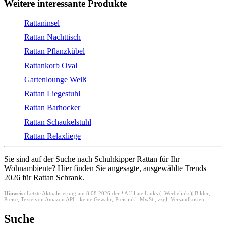
Weitere interessante Produkte
Rattaninsel
Rattan Nachttisch
Rattan Pflanzkübel
Rattankorb Oval
Gartenlounge Weiß
Rattan Liegestuhl
Rattan Barhocker
Rattan Schaukelstuhl
Rattan Relaxliege
Sie sind auf der Suche nach Schuhkipper Rattan für Ihr
Wohnambiente? Hier finden Sie angesagte, ausgewählte Trends
2026 für Rattan Schrank.
Hinweis:
Letzte Aktualisierung am 8.08.2026 der *Affiliate Links (=Werbelinks)| Bilder,
Preise, Texte von Amazon API - keine Gewähr,
Preis inkl. MwSt., zzgl. Versandkosten
Suche