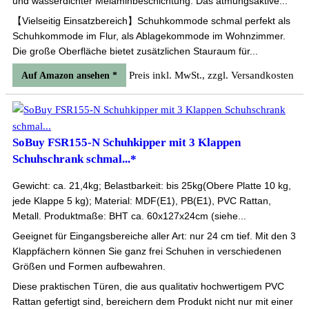
und wasserdichter Melaminbeschichtung. Das atmungsaktive...
【Vielseitig Einsatzbereich】Schuhkommode schmal perfekt als
Schuhkommode im Flur, als Ablagekommode im Wohnzimmer.
Die große Oberfläche bietet zusätzlichen Stauraum für...
Preis inkl. MwSt., zzgl. Versandkosten
Auf Amazon ansehen *
SoBuy FSR155-N Schuhkipper mit 3 Klappen
Schuhschrank schmal...*
Gewicht: ca. 21,4kg; Belastbarkeit: bis 25kg(Obere Platte 10 kg,
jede Klappe 5 kg); Material: MDF(E1), PB(E1), PVC Rattan,
Metall. Produktmaße: BHT ca. 60x127x24cm (siehe...
Geeignet für Eingangsbereiche aller Art: nur 24 cm tief. Mit den 3
Klappfächern können Sie ganz frei Schuhen in verschiedenen
Größen und Formen aufbewahren.
Diese praktischen Türen, die aus qualitativ hochwertigem PVC
Rattan gefertigt sind, bereichern dem Produkt nicht nur mit einer