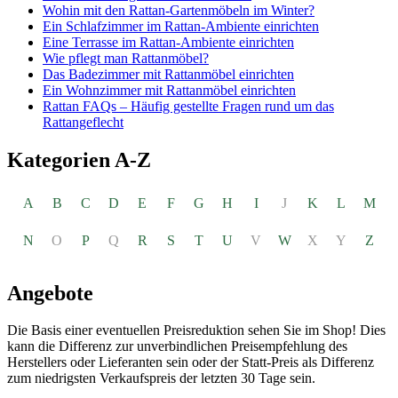
Wohin mit den Rattan-Gartenmöbeln im Winter?
Ein Schlafzimmer im Rattan-Ambiente einrichten
Eine Terrasse im Rattan-Ambiente einrichten
Wie pflegt man Rattanmöbel?
Das Badezimmer mit Rattanmöbel einrichten
Ein Wohnzimmer mit Rattanmöbel einrichten
Rattan FAQs – Häufig gestellte Fragen rund um das
Rattangeflecht
Kategorien A-Z
A
B
C
D
E
F
G
H
I
J
K
L
M
N
O
P
Q
R
S
T
U
V
W
X
Y
Z
Angebote
Die Basis einer eventuellen Preisreduktion sehen Sie im Shop! Dies
kann die Differenz zur unverbindlichen Preisempfehlung des
Herstellers oder Lieferanten sein oder der Statt-Preis als Differenz
zum niedrigsten Verkaufspreis der letzten 30 Tage sein.