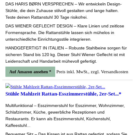
DAS HARIS BØRN VERSPRECHEN – Wir entwickeln Design-
Stühle, die dein Zuhause stilvoll gestalten und lange halten.
Teste deinen Rattanstuhl 30 Tage risikofrei.
DAS WIENER GEFLECHT DESIGN – Klare Linien und zeitlose
Formensprache. Die Rattanstühle lassen sich mühelos in
unterschiedliche Einrichtungsstile integrieren.
HANDGEFERTIGT IN ITALIEN – Robuste Stahlbeine sorgen für
sicheren Stand bis 120 kg. Dieser Stuhl Wiener Geflecht ist mit
Leidenschaft und Handarbeit mühevoll gefertigt.
Preis inkl. MwSt., zzgl. Versandkosten
Auf Amazon ansehen *
Stühle Mahlzeit Rattan-Esszimmerstühle, 2er-Set...*
Multifunktional – Esszimmerstuhl for Esszimmer, Wohnzimmer,
Schlafzimmer, Küche, gewerbliche Rezeptionen und
Restaurants. Er kann als Esszimmerstuhl, Küchenstuhl,
Kaffeestuhl...
Bequemer Sitz – Das Kissen ist aus Rattan gefertigt, sodass Sie