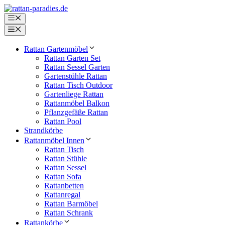
Zum
Inhalt
Menü
springen
Menü
Rattan Gartenmöbel
Rattan Garten Set
Rattan Sessel Garten
Gartenstühle Rattan
Rattan Tisch Outdoor
Gartenliege Rattan
Rattanmöbel Balkon
Pflanzgefäße Rattan
Rattan Pool
Strandkörbe
Rattanmöbel Innen
Rattan Tisch
Rattan Stühle
Rattan Sessel
Rattan Sofa
Rattanbetten
Rattanregal
Rattan Barmöbel
Rattan Schrank
Rattankörbe