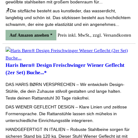
gewölbte stahlseiten mit großem bodenraum für...
🪑Die sitzfläche besteht aus kunstleder, das wasserdicht,
langlebig und schön ist. Das sitzkissen besteht aus hochdichtem
schwamm, der eine gute elastizität und ein angenehmes...
Preis inkl. MwSt., zzgl. Versandkosten
Auf Amazon ansehen *
Haris Børn® Design Freischwinger Wiener Geflecht
(2er Set) Buche...*
DAS HARIS BØRN VERSPRECHEN – Wir entwickeln Design-
Stühle, die dein Zuhause stilvoll gestalten und lange halten.
Teste deinen Rattanstuhl 30 Tage risikofrei.
DAS WIENER GEFLECHT DESIGN – Klare Linien und zeitlose
Formensprache. Die Rattanstühle lassen sich mühelos in
unterschiedliche Einrichtungsstile integrieren.
HANDGEFERTIGT IN ITALIEN – Robuste Stahlbeine sorgen für
sicheren Stand bis 120 kg. Dieser Stuhl Wiener Geflecht ist mit