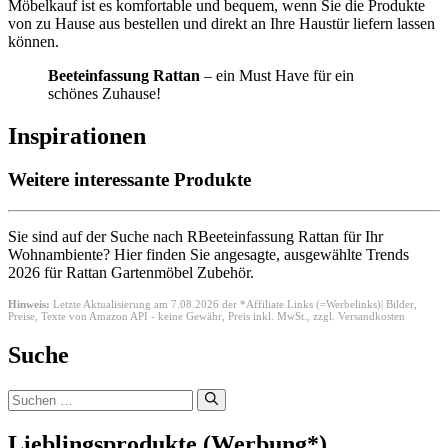
Möbelkauf ist es komfortable und bequem, wenn Sie die Produkte
von zu Hause aus bestellen und direkt an Ihre Haustür liefern lassen
können.
Beeteinfassung Rattan
– ein Must Have für ein
schönes Zuhause!
Inspirationen
Weitere interessante Produkte
Sie sind auf der Suche nach RBeeteinfassung Rattan für Ihr
Wohnambiente? Hier finden Sie angesagte, ausgewählte Trends
2026 für Rattan Gartenmöbel Zubehör.
Hinweis:
Letzte Aktualisierung am 7.08.2026 der *Affiliate Links (=Werbelinks)| Bilder,
Preise, Texte von Amazon API - keine Gewähr,
Preis inkl. MwSt., zzgl. Versandkosten
Suche
Suchen
nach:
Lieblingsprodukte (Werbung*)