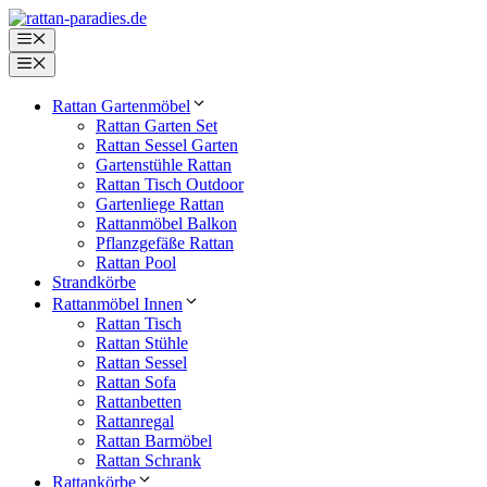
Zum
Inhalt
Menü
springen
Menü
Rattan Gartenmöbel
Rattan Garten Set
Rattan Sessel Garten
Gartenstühle Rattan
Rattan Tisch Outdoor
Gartenliege Rattan
Rattanmöbel Balkon
Pflanzgefäße Rattan
Rattan Pool
Strandkörbe
Rattanmöbel Innen
Rattan Tisch
Rattan Stühle
Rattan Sessel
Rattan Sofa
Rattanbetten
Rattanregal
Rattan Barmöbel
Rattan Schrank
Rattankörbe