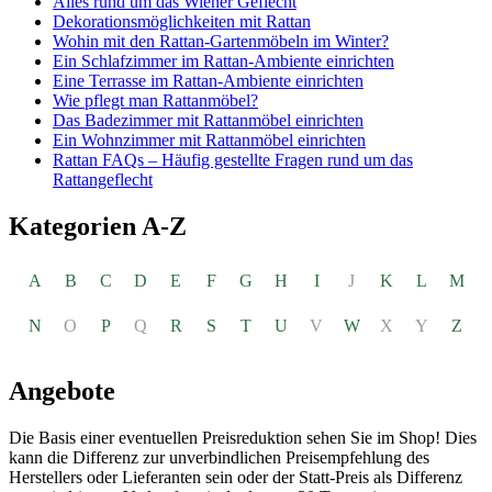
Alles rund um das Wiener Geflecht
Dekorationsmöglichkeiten mit Rattan
Wohin mit den Rattan-Gartenmöbeln im Winter?
Ein Schlafzimmer im Rattan-Ambiente einrichten
Eine Terrasse im Rattan-Ambiente einrichten
Wie pflegt man Rattanmöbel?
Das Badezimmer mit Rattanmöbel einrichten
Ein Wohnzimmer mit Rattanmöbel einrichten
Rattan FAQs – Häufig gestellte Fragen rund um das
Rattangeflecht
Kategorien A-Z
A
B
C
D
E
F
G
H
I
J
K
L
M
N
O
P
Q
R
S
T
U
V
W
X
Y
Z
Angebote
Die Basis einer eventuellen Preisreduktion sehen Sie im Shop! Dies
kann die Differenz zur unverbindlichen Preisempfehlung des
Herstellers oder Lieferanten sein oder der Statt-Preis als Differenz