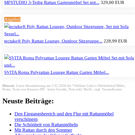
MFSTUDIO 3-Teilig Rattan Gartenmöbel Set mit...
329,00 EUR
Angebot
tectake® Poly Rattan Lounge, Outdoor Sitzgruppe...
228,99 EUR
SVITA Roma Polyrattan Lounge Rattan Garten Möbel...
Hinweis:
Letzte Aktualisierung am 5.02.2026 der *Affiliate Links (=Werbelinks)| Bilder,
Preise, Texte von Amazon API - keine Gewähr,
Preis inkl. MwSt., zzgl. Versandkosten
Neuste Beiträge:
Den Eingangsbereich und den Flur mit Rattanmöbel
verschönern
Die Schönheit von Rattanmöbeln
Mit Rattan durch den Sommer