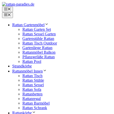
Zum
Inhalt
Menü
springen
Menü
Rattan Gartenmöbel
Rattan Garten Set
Rattan Sessel Garten
Gartenstühle Rattan
Rattan Tisch Outdoor
Gartenliege Rattan
Rattanmöbel Balkon
Pflanzgefäße Rattan
Rattan Pool
Strandkörbe
Rattanmöbel Innen
Rattan Tisch
Rattan Stühle
Rattan Sessel
Rattan Sofa
Rattanbetten
Rattanregal
Rattan Barmöbel
Rattan Schrank
Rattankörbe