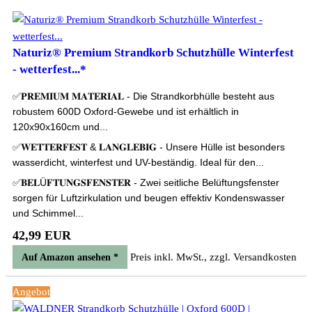
Naturiz® Premium Strandkorb Schutzhülle Winterfest
- wetterfest...*
✅𝐏𝐑𝐄𝐌𝐈𝐔𝐌 𝐌𝐀𝐓𝐄𝐑𝐈𝐀𝐋 - Die Strandkorbhülle besteht aus
robustem 600D Oxford-Gewebe und ist erhältlich in
120x90x160cm und...
✅𝐖𝐄𝐓𝐓𝐄𝐑𝐅𝐄𝐒𝐓 & 𝐋𝐀𝐍𝐆𝐋𝐄𝐁𝐈𝐆 - Unsere Hülle ist besonders
wasserdicht, winterfest und UV-beständig. Ideal für den...
✅𝐁𝐄𝐋Ü𝐅𝐓𝐔𝐍𝐆𝐒𝐅𝐄𝐍𝐒𝐓𝐄𝐑 - Zwei seitliche Belüftungsfenster
sorgen für Luftzirkulation und beugen effektiv Kondenswasser
und Schimmel...
42,99 EUR
Preis inkl. MwSt., zzgl. Versandkosten
Auf Amazon ansehen *
Angebot