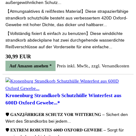
außergewöhnlichen Schutz...
【Atmungsaktives & reißfestes Material】Diese strapazierfähige
strandkorb schutzhülle besteht aus verbessertem 420D Oxford-
Gewebe mit hoher Dichte, das dicker und haltbarer...
【Vollständig fixiert & einfach zu benutzen】Diese winddichte
strandkorb abdeckplane hat zwei durchgehende wasserdichte
Reißverschlüsse auf der Vorderseite für eine einfache...
30,99 EUR
Preis inkl. MwSt., zzgl. Versandkosten
Auf Amazon ansehen *
Kronenburg Strandkorb Schutzhülle Winterfest aus
600D Oxford Gewebe...*
🛡️ 𝐆𝐀𝐍𝐙𝐉Ä𝐇𝐑𝐈𝐆𝐄𝐑 𝐒𝐂𝐇𝐔𝐓𝐙 𝐕𝐎𝐑 𝐖𝐈𝐓𝐓𝐄𝐑𝐔𝐍𝐆 – Sichert den
Wert des Strandkorbs bei jedem...
🛡️ 𝐄𝐗𝐓𝐑𝐄𝐌 𝐑𝐎𝐁𝐔𝐒𝐓𝐄𝐒 𝟔𝟎𝟎𝐃 𝐎𝐗𝐅𝐎𝐑𝐃 𝐆𝐄𝐖𝐄𝐁𝐄 – Sorgt für