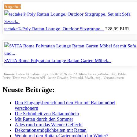
Angebot
tectake® Poly Rattan Lounge, Outdoor Sitzgruppe...
228,99 EUR
SVITA Roma Polyrattan Lounge Rattan Garten Möbel...
Hinweis:
Letzte Aktualisierung am 5.02.2026 der *Affiliate Links (=Werbelinks)| Bilder,
Preise, Texte von Amazon API - keine Gewähr,
Preis inkl. MwSt., zzgl. Versandkosten
Neuste Beiträge:
Den Eingangsbereich und den Flur mit Rattanmöbel
verschönern
Die Schönheit von Rattanmöbeln
Mit Rattan durch den Sommer
Alles rund um das Wiener Geflecht
Dekorationsmöglichkeiten mit Rattan
Wohin mit den Rattan-Gartenmöbeln im Winter?