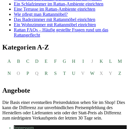
Ein Schlafzimmer im Rattan-Ambiente einrichten
Eine Terrasse im Rattan-Ambiente einrichten
Wie pflegt man Rattanmöbel?
Das Badezimmer mit Rattanmöbel einrichten
Ein Wohnzimmer mit Rattanmöbel einrichten
Rattan FAQs – Häufig gestellte Fragen rund um das
Rattangeflecht
Kategorien A-Z
A
B
C
D
E
F
G
H
I
J
K
L
M
N
O
P
Q
R
S
T
U
V
W
X
Y
Z
Angebote
Die Basis einer eventuellen Preisreduktion sehen Sie im Shop! Dies
kann die Differenz zur unverbindlichen Preisempfehlung des
Herstellers oder Lieferanten sein oder der Statt-Preis als Differenz
zum niedrigsten Verkaufspreis der letzten 30 Tage sein.
Impressum