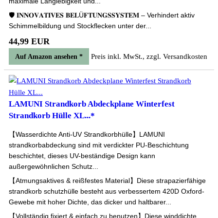
maximale Langlebigkeit und...
🛡️ 𝐈𝐍𝐍𝐎𝐕𝐀𝐓𝐈𝐕𝐄𝐒 𝐁𝐄𝐋Ü𝐅𝐓𝐔𝐍𝐆𝐒𝐒𝐘𝐒𝐓𝐄𝐌 – Verhindert aktiv
Schimmelbildung und Stockflecken unter der...
44,99 EUR
Preis inkl. MwSt., zzgl. Versandkosten
Auf Amazon ansehen *
LAMUNI Strandkorb Abdeckplane Winterfest
Strandkorb Hülle XL...*
【Wasserdichte Anti-UV Strandkorbhülle】LAMUNI
strandkorbabdeckung sind mit verdickter PU-Beschichtung
beschichtet, dieses UV-beständige Design kann
außergewöhnlichen Schutz...
【Atmungsaktives & reißfestes Material】Diese strapazierfähige
strandkorb schutzhülle besteht aus verbessertem 420D Oxford-
Gewebe mit hoher Dichte, das dicker und haltbarer...
【Vollständig fixiert & einfach zu benutzen】Diese winddichte