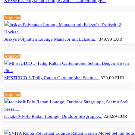
KESSER® Polyrattan Lounge Aruba - Gartenlounge...
Angebot
Juskys Polyrattan Lounge Manacor mit Ecksofa...
349,99 EUR
Angebot
MFSTUDIO 3-Teilig Rattan Gartenmöbel Set mit...
329,00 EUR
Angebot
tectake® Poly Rattan Lounge, Outdoor Sitzgruppe...
228,99 EUR