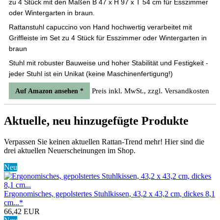
zu 4 Stück mit den Maßen B 47 x H 97 x T 54 cm für Esszimmer
oder Wintergarten in braun.
Rattanstuhl capuccino von Hand hochwertig verarbeitet mit
Griffleiste im Set zu 4 Stück für Esszimmer oder Wintergarten in
braun
Stuhl mit robuster Bauweise und hoher Stabilität und Festigkeit -
jeder Stuhl ist ein Unikat (keine Maschinenfertigung!)
Preis inkl. MwSt., zzgl. Versandkosten
Auf Amazon ansehen *
Aktuelle, neu hinzugefügte Produkte
Verpassen Sie keinen aktuellen Rattan-Trend mehr! Hier sind die
drei aktuellen Neuerscheinungen im Shop.
Neu
Ergonomisches, gepolstertes Stuhlkissen, 43,2 x 43,2 cm, dickes 8,1
cm...*
66,42 EUR