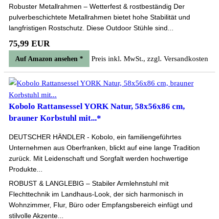
Robuster Metallrahmen – Wetterfest & rostbeständig Der
pulverbeschichtete Metallrahmen bietet hohe Stabilität und
langfristigen Rostschutz. Diese Outdoor Stühle sind...
75,99 EUR
Preis inkl. MwSt., zzgl. Versandkosten
Auf Amazon ansehen *
Kobolo Rattansessel YORK Natur, 58x56x86 cm,
brauner Korbstuhl mit...*
DEUTSCHER HÄNDLER - Kobolo, ein familiengeführtes
Unternehmen aus Oberfranken, blickt auf eine lange Tradition
zurück. Mit Leidenschaft und Sorgfalt werden hochwertige
Produkte...
ROBUST & LANGLEBIG – Stabiler Armlehnstuhl mit
Flechttechnik im Landhaus-Look, der sich harmonisch in
Wohnzimmer, Flur, Büro oder Empfangsbereich einfügt und
stilvolle Akzente...