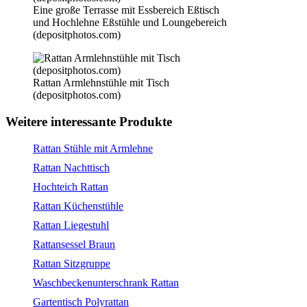
Eine große Terrasse mit Essbereich Eßtisch
und Hochlehne Eßstühle und Loungebereich
(depositphotos.com)
Rattan Armlehnstühle mit Tisch
(depositphotos.com)
Weitere interessante Produkte
Rattan Stühle mit Armlehne
Rattan Nachttisch
Hochteich Rattan
Rattan Küchenstühle
Rattan Liegestuhl
Rattansessel Braun
Rattan Sitzgruppe
Waschbeckenunterschrank Rattan
Gartentisch Polyrattan