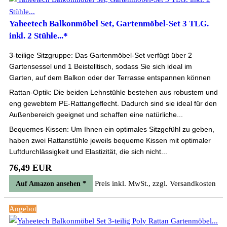
Yaheetech Balkonmöbel Set, Gartenmöbel-Set 3 TLG.
inkl. 2 Stühle...*
3-teilige Sitzgruppe: Das Gartenmöbel-Set verfügt über 2
Gartensessel und 1 Beistelltisch, sodass Sie sich ideal im
Garten, auf dem Balkon oder der Terrasse entspannen können
Rattan-Optik: Die beiden Lehnstühle bestehen aus robustem und
eng gewebtem PE-Rattangeflecht. Dadurch sind sie ideal für den
Außenbereich geeignet und schaffen eine natürliche...
Bequemes Kissen: Um Ihnen ein optimales Sitzgefühl zu geben,
haben zwei Rattanstühle jeweils bequeme Kissen mit optimaler
Luftdurchlässigkeit und Elastizität, die sich nicht...
76,49 EUR
Preis inkl. MwSt., zzgl. Versandkosten
Auf Amazon ansehen *
Angebot