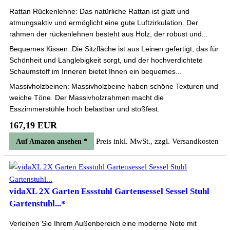
Rattan Rückenlehne: Das natürliche Rattan ist glatt und
atmungsaktiv und ermöglicht eine gute Luftzirkulation. Der
rahmen der rückenlehnen besteht aus Holz, der robust und...
Bequemes Kissen: Die Sitzfläche ist aus Leinen gefertigt, das für
Schönheit und Langlebigkeit sorgt, und der hochverdichtete
Schaumstoff im Inneren bietet Ihnen ein bequemes...
Massivholzbeinen: Massivholzbeine haben schöne Texturen und
weiche Töne. Der Massivholzrahmen macht die
Esszimmerstühle hoch belastbar und stoßfest.
167,19 EUR
Preis inkl. MwSt., zzgl. Versandkosten
Auf Amazon ansehen *
vidaXL 2X Garten Essstuhl Gartensessel Sessel Stuhl
Gartenstuhl...*
Verleihen Sie Ihrem Außenbereich eine moderne Note mit