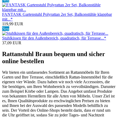
Neu
FANTASK Gartenstuhl Polyrattan 2er Set, Balkonstühle klappbar
mit...*
119,99 EUR
Neu
Stuhlkissen für den Außenbereich, quadratisch, für Terrasse...*
37,09 EUR
Rattanstuhl Braun bequem und sicher
online bestellen
Wir bieten ein umfassendes Sortiment an Rattanmöbeln für Ihren
Garten und Ihre Terrasse, einschließlich Rattan-Innenmöbel für die
eigenen vier Wände. Dazu haben wir noch viele Accessoires, die
Sie benötigen, um Ihren Wohnbereich zu vervollständigen. Darunter
zum Beispiel Körbe oder Lampen. Das Angebot umfasst Produkte
von bekannten Herstellern für alle Arten von Möbeln. Unser Ziel ist
es, Ihnen Qualitätsprodukte zu erschwinglichen Preisen zu bieten
und Ihnen bei der Auswahl des passenden Modells behilflich zu
sein. Der Vorteil des Online-Shops besteht darin, dass er rund um
die Uhr geöffnet ist, sodass Sie zu jeder Tages- und Nachtzeit