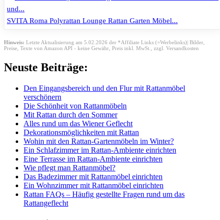
SVITA Roma Polyrattan Lounge Rattan Garten Möbel...
Hinweis:
Letzte Aktualisierung am 5.02.2026 der *Affiliate Links (=Werbelinks)| Bilder,
Preise, Texte von Amazon API - keine Gewähr,
Preis inkl. MwSt., zzgl. Versandkosten
Neuste Beiträge:
Den Eingangsbereich und den Flur mit Rattanmöbel
verschönern
Die Schönheit von Rattanmöbeln
Mit Rattan durch den Sommer
Alles rund um das Wiener Geflecht
Dekorationsmöglichkeiten mit Rattan
Wohin mit den Rattan-Gartenmöbeln im Winter?
Ein Schlafzimmer im Rattan-Ambiente einrichten
Eine Terrasse im Rattan-Ambiente einrichten
Wie pflegt man Rattanmöbel?
Das Badezimmer mit Rattanmöbel einrichten
Ein Wohnzimmer mit Rattanmöbel einrichten
Rattan FAQs – Häufig gestellte Fragen rund um das
Rattangeflecht