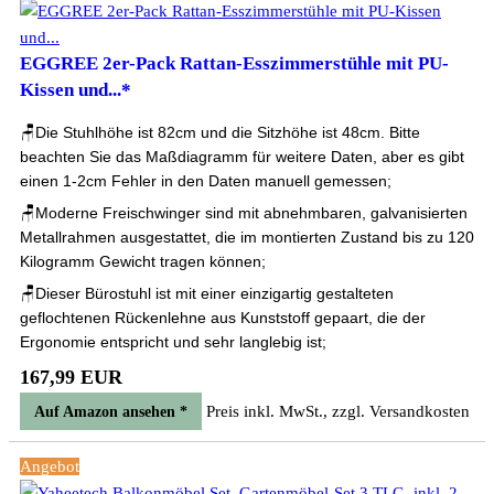
EGGREE 2er-Pack Rattan-Esszimmerstühle mit PU-
Kissen und...*
🪑Die Stuhlhöhe ist 82cm und die Sitzhöhe ist 48cm. Bitte
beachten Sie das Maßdiagramm für weitere Daten, aber es gibt
einen 1-2cm Fehler in den Daten manuell gemessen;
🪑Moderne Freischwinger sind mit abnehmbaren, galvanisierten
Metallrahmen ausgestattet, die im montierten Zustand bis zu 120
Kilogramm Gewicht tragen können;
🪑Dieser Bürostuhl ist mit einer einzigartig gestalteten
geflochtenen Rückenlehne aus Kunststoff gepaart, die der
Ergonomie entspricht und sehr langlebig ist;
167,99 EUR
Preis inkl. MwSt., zzgl. Versandkosten
Auf Amazon ansehen *
Angebot