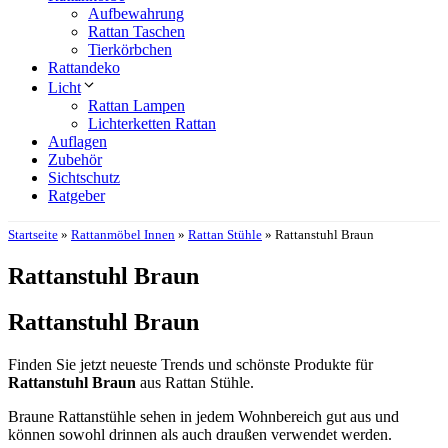
Aufbewahrung
Rattan Taschen
Tierkörbchen
Rattandeko
Licht
Rattan Lampen
Lichterketten Rattan
Auflagen
Zubehör
Sichtschutz
Ratgeber
Startseite
»
Rattanmöbel Innen
»
Rattan Stühle
»
Rattanstuhl Braun
Rattanstuhl Braun
Rattanstuhl Braun
Finden Sie jetzt neueste Trends und schönste Produkte für
Rattanstuhl Braun
aus Rattan Stühle.
Braune Rattanstühle sehen in jedem Wohnbereich gut aus und
können sowohl drinnen als auch draußen verwendet werden.