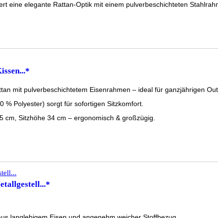
t eine elegante Rattan-Optik mit einem pulverbeschichteten Stahlrahme
ssen...*
ttan mit pulverbeschichtetem Eisenrahmen – ideal für ganzjährigen Out
 % Polyester) sorgt für sofortigen Sitzkomfort.
 cm, Sitzhöhe 34 cm – ergonomisch & großzügig.
tallgestell...*
 aus langlebigem Eisen und angenehm weicher Stoffbezug