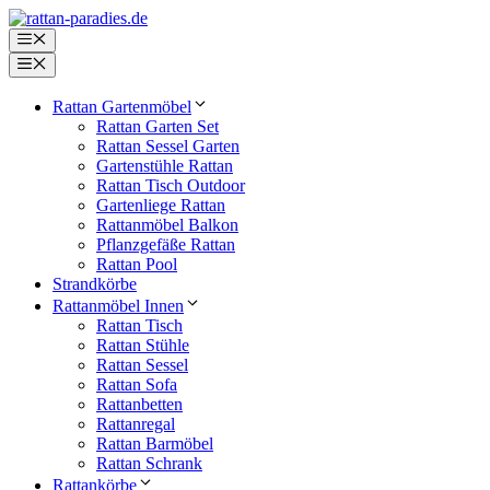
Zum
Inhalt
Menü
springen
Menü
Rattan Gartenmöbel
Rattan Garten Set
Rattan Sessel Garten
Gartenstühle Rattan
Rattan Tisch Outdoor
Gartenliege Rattan
Rattanmöbel Balkon
Pflanzgefäße Rattan
Rattan Pool
Strandkörbe
Rattanmöbel Innen
Rattan Tisch
Rattan Stühle
Rattan Sessel
Rattan Sofa
Rattanbetten
Rattanregal
Rattan Barmöbel
Rattan Schrank
Rattankörbe