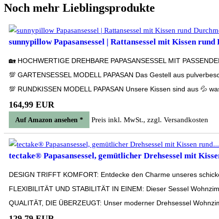
Noch mehr Lieblingsprodukte
sunnypillow Papasansessel | Rattansessel mit Kissen rund 
🏡 HOCHWERTIGE DREHBARE PAPASANSESSEL MIT PASSENDEN KISSEN
💯 GARTENSESSEL MODELL PAPASAN Das Gestell aus pulverbeschich
💯 RUNDKISSEN MODELL PAPASAN Unsere Kissen sind aus 💦 wassera
164,99 EUR
Preis inkl. MwSt., zzgl. Versandkosten
Auf Amazon ansehen *
tectake® Papasansessel, gemütlicher Drehsessel mit Kissen
DESIGN TRIFFT KOMFORT: Entdecke den Charme unseres schicken Sitz
FLEXIBILITÄT UND STABILITÄT IN EINEM: Dieser Sessel Wohnzimmer v
QUALITÄT, DIE ÜBERZEUGT: Unser moderner Drehsessel Wohnzimmer i
129,79 EUR