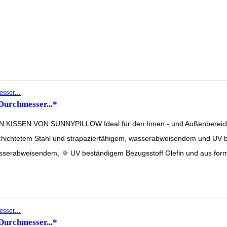
Durchmesser...*
 VON SUNNYPILLOW Ideal für den Innen - und Außenbereich! Die 
tetem Stahl und strapazierfähigem, wasserabweisendem und UV best
bweisendem, 🌞 UV beständigem Bezugsstoff Olefin und aus formsta
Durchmesser...*