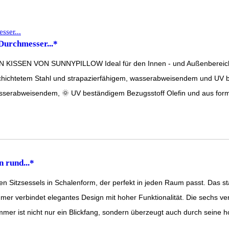
Durchmesser...*
 VON SUNNYPILLOW Ideal für den Innen - und Außenbereich! Die 
tetem Stahl und strapazierfähigem, wasserabweisendem und UV best
bweisendem, 🌞 UV beständigem Bezugsstoff Olefin und aus formsta
 rund...*
sessels in Schalenform, der perfekt in jeden Raum passt. Das stabil
erbindet elegantes Design mit hoher Funktionalität. Die sechs verst
st nicht nur ein Blickfang, sondern überzeugt auch durch seine hoch