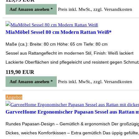
Preis inkl. MwSt., zzgl. Versandkosten
Auf Amazon ansehen *
MiaMöbel Sessel 80 cm Modern Rattan Weiß*
Maße (ca.): Breite: 80 cm Höhe: 65 cm Tiefe: 80 cm
Sessel aus Rattangeflecht im modernen Stil, Finish: Weiß lackiert
Lackierte Oberflächen sind pflegeleicht und resistent gegen Schmut
119,90 EUR
Preis inkl. MwSt., zzgl. Versandkosten
Auf Amazon ansehen *
Angebot
GarveeHome Ergonomischer Papasan Sessel aus Rattan mi
Rundes Papasan-Design – Gemütlich & ergonomisch Der großzügige, 
Dickes, weiches Komfortkissen – Extra gemütlich Das üppig gefüllte,