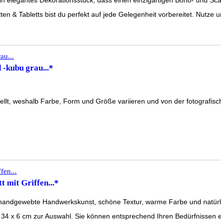
 ein elegantes Dekorationsstück, dass einen einzigartigen Boho- und S
ten & Tabletts bist du perfekt auf jede Gelegenheit vorbereitet. Nutze u
 -kubu grau...*
stellt, weshalb Farbe, Form und Größe variieren und von der fotografi
 mit Griffen...*
t handgewebte Handwerkskunst, schöne Textur, warme Farbe und natürlic
t: 34 x 6 cm zur Auswahl. Sie können entsprechend Ihren Bedürfnissen