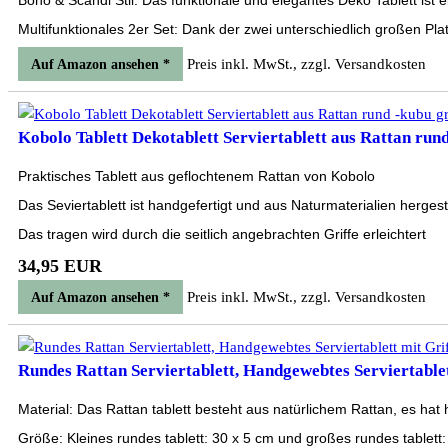
Boho & Scandi Stil: Das funktionale und elegantes Deko Tablett ist
Multifunktionales 2er Set: Dank der zwei unterschiedlich großen Plat
Preis inkl. MwSt., zzgl. Versandkosten
Auf Amazon ansehen *
Kobolo Tablett Dekotablett Serviertablett aus Rattan rund
Praktisches Tablett aus geflochtenem Rattan von Kobolo
Das Seviertablett ist handgefertigt und aus Naturmaterialien herge
Das tragen wird durch die seitlich angebrachten Griffe erleichtert
34,95 EUR
Preis inkl. MwSt., zzgl. Versandkosten
Auf Amazon ansehen *
Rundes Rattan Serviertablett, Handgewebtes Serviertablett
Material: Das Rattan tablett besteht aus natürlichem Rattan, es ha
Größe: Kleines rundes tablett: 30 x 5 cm und großes rundes tablet