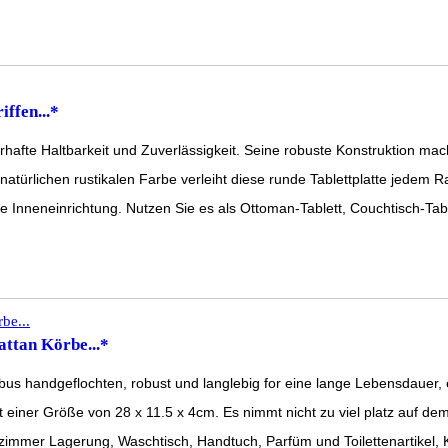
ffen...*
rhafte Haltbarkeit und Zuverlässigkeit. Seine robuste Konstruktion macht
türlichen rustikalen Farbe verleiht diese runde Tablettplatte jedem R
re Inneneinrichtung. Nutzen Sie es als Ottoman-Tablett, Couchtisch-Tablet
ttan Körbe...*
us handgeflochten, robust und langlebig for eine lange Lebensdauer, el
 einer Größe von 28 x 11.5 x 4cm. Es nimmt nicht zu viel platz auf dem 
dezimmer Lagerung, Waschtisch, Handtuch, Parfüm und Toilettenartikel, 