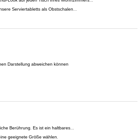
candi-Look auf jeden Tisch ihres Wohnzimmers...
nsere Serviertabletts als Obstschalen...
schen Darstellung abweichen können
he Berührung. Es ist ein haltbares...
 eine geeignete Größe wählen.