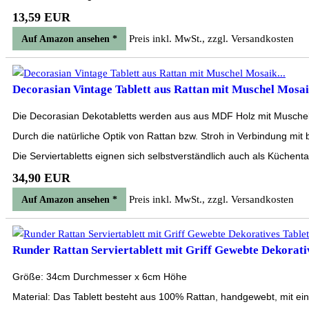
13,59 EUR
Preis inkl. MwSt., zzgl. Versandkosten
Auf Amazon ansehen *
Decorasian Vintage Tablett aus Rattan mit Muschel Mosaik
Die Decorasian Dekotabletts werden aus aus MDF Holz mit Muschel M
Durch die natürliche Optik von Rattan bzw. Stroh in Verbindung mit
Die Serviertabletts eignen sich selbstverständlich auch als Küchenta
34,90 EUR
Preis inkl. MwSt., zzgl. Versandkosten
Auf Amazon ansehen *
Runder Rattan Serviertablett mit Griff Gewebte Dekorative
Größe: 34cm Durchmesser x 6cm Höhe
Material: Das Tablett besteht aus 100% Rattan, handgewebt, mit e