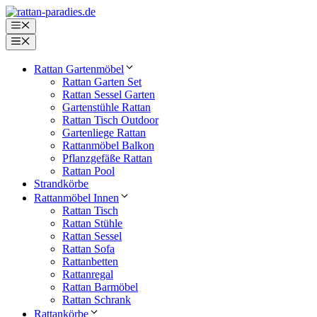
Zum
Inhalt
Menü
springen
Menü
Rattan Gartenmöbel
Rattan Garten Set
Rattan Sessel Garten
Gartenstühle Rattan
Rattan Tisch Outdoor
Gartenliege Rattan
Rattanmöbel Balkon
Pflanzgefäße Rattan
Rattan Pool
Strandkörbe
Rattanmöbel Innen
Rattan Tisch
Rattan Stühle
Rattan Sessel
Rattan Sofa
Rattanbetten
Rattanregal
Rattan Barmöbel
Rattan Schrank
Rattankörbe