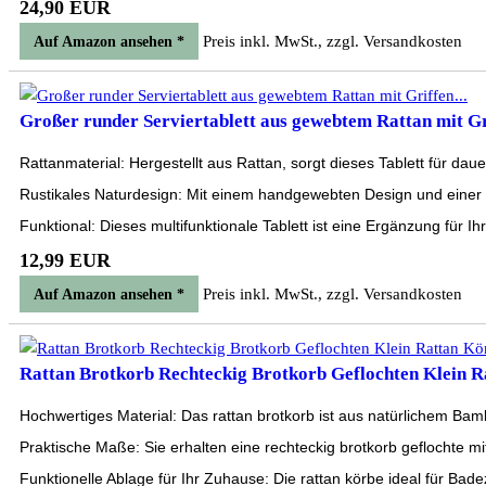
24,90 EUR
Preis inkl. MwSt., zzgl. Versandkosten
Auf Amazon ansehen *
Großer runder Serviertablett aus gewebtem Rattan mit Gri
Rattanmaterial: Hergestellt aus Rattan, sorgt dieses Tablett für daue
Rustikales Naturdesign: Mit einem handgewebten Design und einer na
Funktional: Dieses multifunktionale Tablett ist eine Ergänzung für Ih
12,99 EUR
Preis inkl. MwSt., zzgl. Versandkosten
Auf Amazon ansehen *
Rattan Brotkorb Rechteckig Brotkorb Geflochten Klein Ra
Hochwertiges Material: Das rattan brotkorb ist aus natürlichem Bamb
Praktische Maße: Sie erhalten eine rechteckig brotkorb geflochte mit
Funktionelle Ablage für Ihr Zuhause: Die rattan körbe ideal für Ba