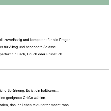
 zuverlässig und kompetent für alle Fragen...
er für Alltag und besondere Anlässe
rfekt für Tisch, Couch oder Frühstück...
he Berührung. Es ist ein haltbares...
 eine geeignete Größe wählen.
len, das Ihr Leben texturierter macht, was...