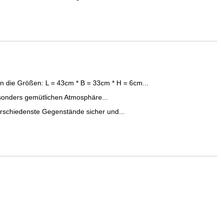
n die Größen: L = 43cm * B = 33cm * H = 6cm...
esonders gemütlichen Atmosphäre...
 verschiedenste Gegenstände sicher und...