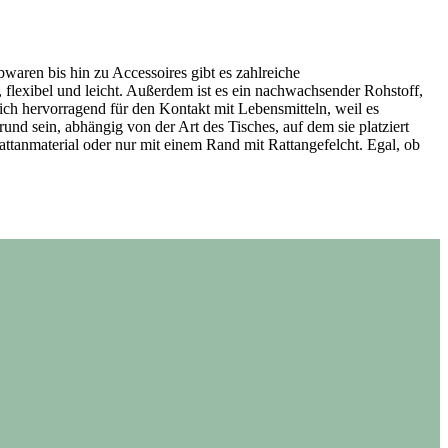
waren bis hin zu Accessoires gibt es zahlreiche
ar, flexibel und leicht. Außerdem ist es ein nachwachsender Rohstoff,
ich hervorragend für den Kontakt mit Lebensmitteln, weil es
rund sein, abhängig von der Art des Tisches, auf dem sie platziert
ttanmaterial oder nur mit einem Rand mit Rattangefelcht. Egal, ob