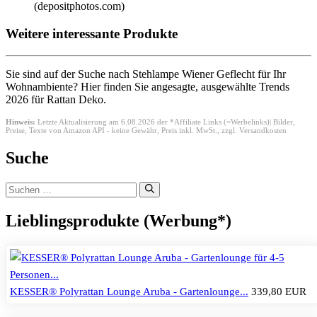
(depositphotos.com)
Weitere interessante Produkte
Sie sind auf der Suche nach Stehlampe Wiener Geflecht für Ihr
Wohnambiente? Hier finden Sie angesagte, ausgewählte Trends
2026 für Rattan Deko.
Hinweis:
Letzte Aktualisierung am 6.08.2026 der *Affiliate Links (=Werbelinks)| Bilder,
Preise, Texte von Amazon API - keine Gewähr,
Preis inkl. MwSt., zzgl. Versandkosten
Suche
Suchen
nach:
Lieblingsprodukte (Werbung*)
KESSER® Polyrattan Lounge Aruba - Gartenlounge...
339,80 EUR