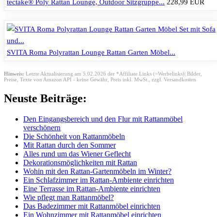
tectake® Poly Rattan Lounge, Outdoor Sitzgruppe...
228,99 EUR
SVITA Roma Polyrattan Lounge Rattan Garten Möbel...
Hinweis:
Letzte Aktualisierung am 5.02.2026 der *Affiliate Links (=Werbelinks)| Bilder,
Preise, Texte von Amazon API - keine Gewähr,
Preis inkl. MwSt., zzgl. Versandkosten
Neuste Beiträge:
Den Eingangsbereich und den Flur mit Rattanmöbel
verschönern
Die Schönheit von Rattanmöbeln
Mit Rattan durch den Sommer
Alles rund um das Wiener Geflecht
Dekorationsmöglichkeiten mit Rattan
Wohin mit den Rattan-Gartenmöbeln im Winter?
Ein Schlafzimmer im Rattan-Ambiente einrichten
Eine Terrasse im Rattan-Ambiente einrichten
Wie pflegt man Rattanmöbel?
Das Badezimmer mit Rattanmöbel einrichten
Ein Wohnzimmer mit Rattanmöbel einrichten