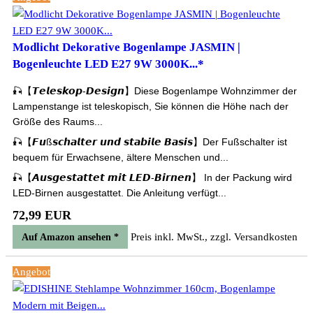
Modlicht Dekorative Bogenlampe JASMIN |
Bogenleuchte LED E27 9W 3000K...*
🎣【𝙏𝙚𝙡𝙚𝙨𝙠𝙤𝙥-𝘿𝙚𝙨𝙞𝙜𝙣】Diese Bogenlampe Wohnzimmer der
Lampenstange ist teleskopisch, Sie können die Höhe nach der
Größe des Raums...
🎣【𝙁𝙪ß𝙨𝙘𝙝𝙖𝙡𝙩𝙚𝙧 𝙪𝙣𝙙 𝙨𝙩𝙖𝙗𝙞𝙡𝙚 𝘽𝙖𝙨𝙞𝙨】Der Fußschalter ist
bequem für Erwachsene, ältere Menschen und...
🎣【𝘼𝙪𝙨𝙜𝙚𝙨𝙩𝙖𝙩𝙩𝙚𝙩 𝙢𝙞𝙩 𝙇𝙀𝘿-𝘽𝙞𝙧𝙣𝙚𝙣】 In der Packung wird
LED-Birnen ausgestattet. Die Anleitung verfügt...
72,99 EUR
Preis inkl. MwSt., zzgl. Versandkosten
Auf Amazon ansehen *
Angebot