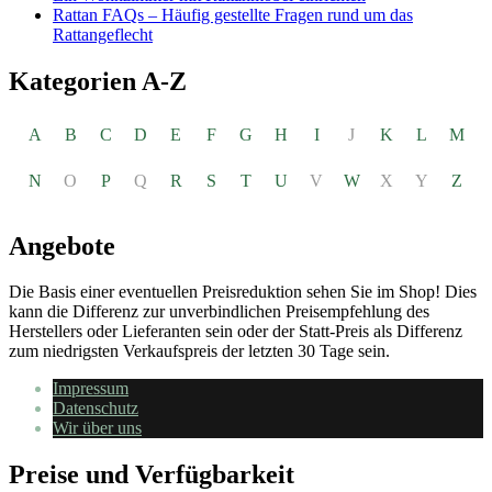
Rattan FAQs – Häufig gestellte Fragen rund um das
Rattangeflecht
Kategorien A-Z
A
B
C
D
E
F
G
H
I
J
K
L
M
N
O
P
Q
R
S
T
U
V
W
X
Y
Z
Angebote
Die Basis einer eventuellen Preisreduktion sehen Sie im Shop! Dies
kann die Differenz zur unverbindlichen Preisempfehlung des
Herstellers oder Lieferanten sein oder der Statt-Preis als Differenz
zum niedrigsten Verkaufspreis der letzten 30 Tage sein.
Impressum
Datenschutz
Wir über uns
Preise und Verfügbarkeit