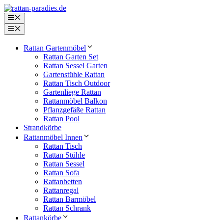
Zum
Inhalt
Menü
springen
Menü
Rattan Gartenmöbel
Rattan Garten Set
Rattan Sessel Garten
Gartenstühle Rattan
Rattan Tisch Outdoor
Gartenliege Rattan
Rattanmöbel Balkon
Pflanzgefäße Rattan
Rattan Pool
Strandkörbe
Rattanmöbel Innen
Rattan Tisch
Rattan Stühle
Rattan Sessel
Rattan Sofa
Rattanbetten
Rattanregal
Rattan Barmöbel
Rattan Schrank
Rattankörbe