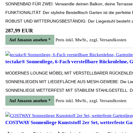
SONNENBAD FÜR ZWEI: Verwandle deinen Balkon, deine Terrasse oder
FUNKTIONALITÄT: Der stylishe Beistelltisch Garten ist die perfekte
ROBUST UND WITTERUNGSBESTÄNDIG: Der Liegestuhl besteht aus eine
287,99 EUR
Preis inkl. MwSt., zzgl. Versandkosten
Auf Amazon ansehen *
tectake® Sonnenliege, 6-Fach verstellbare Rückenlehne, Ga
MODERNES LOUNGE MÖBEL MIT VERSTELLBARER RÜCKENLEHNE: Diese m
SONNENLIEGEN MIT LIEGEFLÄCHE AUS MESH-GEWEBE: Die Liegefläc
SONNENLIEGE WETTERFEST MIT STABILEM STAHLGESTELL: Das stabile 
Preis inkl. MwSt., zzgl. Versandkosten
Auf Amazon ansehen *
COSTWAY Sonnenliege Kunststoff 2er Set, wetterfeste Gart