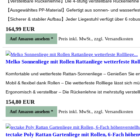
【Verstellbare Rückenlehne】Die 4-stufig verstellbare Rückenlehne bi
【Ausgewähltes PP-Material】Gefertigt aus sonnen- und wasserfestem
【Sicherer & stabiler Aufbau】Jeder Liegestuhl verfügt über 6 robuste 
164,99 EUR
Preis inkl. MwSt., zzgl. Versandkosten
Auf Amazon ansehen *
Melko Sonnenliege mit Rollen Rattanliege wetterfeste Rolll
Komfortable und wetterfeste Rattan-Sonnenliege – Genießen Sie ents
Mobil & flexibel dank Rollen – Die wetterfeste Rollliege lässt sich m
Ergonomisch & verstellbar – Die Rückenlehne ist mehrstufig verste
154,80 EUR
Preis inkl. MwSt., zzgl. Versandkosten
Auf Amazon ansehen *
tectake Poly Rattan Gartenliege mit Rollen, 6-Fach höhenv