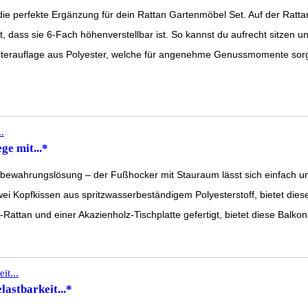
 perfekte Ergänzung für dein Rattan Gartenmöbel Set. Auf der Rattanl
, dass sie 6-Fach höhenverstellbar ist. So kannst du aufrecht sitzen u
uflage aus Polyester, welche für angenehme Genussmomente sorgt! 
ge mit...*
fbewahrungslösung – der Fußhocker mit Stauraum lässt sich einfach unt
zwei Kopfkissen aus spritzwasserbeständigem Polyesterstoff, bietet dies
attan und einer Akazienholz-Tischplatte gefertigt, bietet diese Balkonl
astbarkeit...*