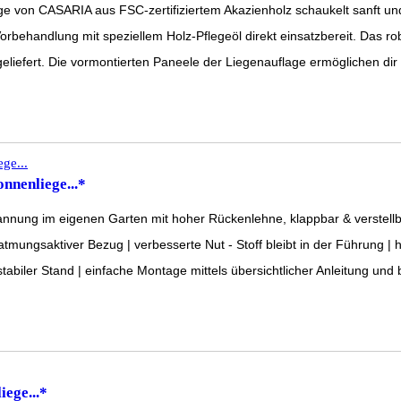
 CASARIA aus FSC-zertifiziertem Akazienholz schaukelt sanft und s
andlung mit speziellem Holz-Pflegeöl direkt einsatzbereit. Das robust
efert. Die vormontierten Paneele der Liegenauflage ermöglichen dir 
nnenliege...*
spannung im eigenen Garten mit hoher Rückenlehne, klappbar & verstel
atmungsaktiver Bezug | verbesserte Nut - Stoff bleibt in der Führung | 
 stabiler Stand | einfache Montage mittels übersichtlicher Anleitung u
ege...*