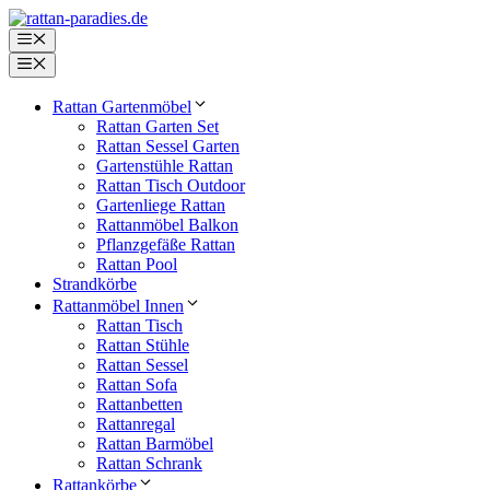
Zum
Inhalt
Menü
springen
Menü
Rattan Gartenmöbel
Rattan Garten Set
Rattan Sessel Garten
Gartenstühle Rattan
Rattan Tisch Outdoor
Gartenliege Rattan
Rattanmöbel Balkon
Pflanzgefäße Rattan
Rattan Pool
Strandkörbe
Rattanmöbel Innen
Rattan Tisch
Rattan Stühle
Rattan Sessel
Rattan Sofa
Rattanbetten
Rattanregal
Rattan Barmöbel
Rattan Schrank
Rattankörbe