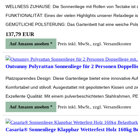
WELLNESS ZUHAUSE: Die Sonnenliege mit Rollen von Tectake ist die
FUNKTIONALITÄT: Eines der vielen Highlights unserer Relaxliege ist
GEMÜTLICHE POLSTERUNG: Das Gartenbett hat eine weiche Polstera
137,79 EUR
Preis inkl. MwSt., zzgl. Versandkosten
Auf Amazon ansehen *
Outsunny Polyrattan Sonnenliege für 2 Personen Doppellie
Platzsparendes Design: Diese Gartenliege bietet eine innovative Au
Komfortabel und stilvoll: Ausgestattet mit gepolsterten Kissen und 
Exzellente Qualität: Mit einem pulverbeschichteten Stahlrahmen, PE-R
Preis inkl. MwSt., zzgl. Versandkosten
Auf Amazon ansehen *
Casaria® Sonnenliege Klappbar Wetterfest Holz 160kg Bel