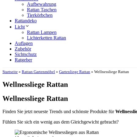
Aufbewahrung
Rattan Taschen
Tierkörbchen
Rattandeko
Licht
Rattan Lampen
Lichterketten Rattan
Auflagen
Zubehör
Sichtschutz
Ratgeber
Startseite
»
Rattan Gartenmöbel
»
Gartenliege Rattan
»
Wellnessliege Rattan
Wellnessliege Rattan
Wellnessliege Rattan
Finden Sie jetzt neueste Trends und schönste Produkte für
Wellnessl
Fühlen Sie sich ein wenig aus dem Gleichgewicht gebracht?