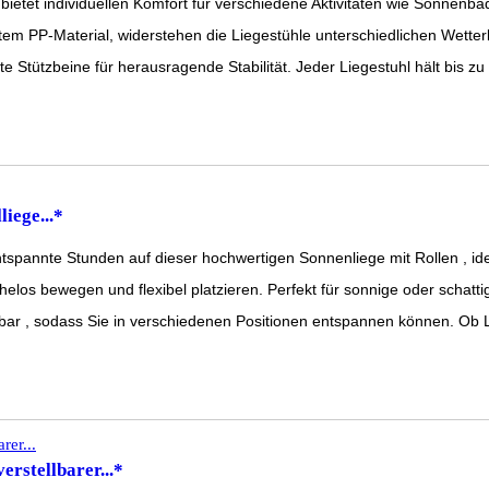
etet individuellen Komfort für verschiedene Aktivitäten wie Sonnenbad
 PP-Material, widerstehen die Liegestühle unterschiedlichen Wetter
Stützbeine für herausragende Stabilität. Jeder Liegestuhl hält bis zu 
iege...*
pannte Stunden auf dieser hochwertigen Sonnenliege mit Rollen , idea
ühelos bewegen und flexibel platzieren. Perfekt für sonnige oder schattig
llbar , sodass Sie in verschiedenen Positionen entspannen können. Ob
erstellbarer...*