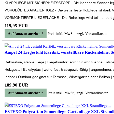
KLAPPLIEGE MIT SICHERHEITSSTOPP - Die klappbare Sonnenliege von
VORGEÖLTES AKAZIENHOLZ - Die wetterfeste Holzliege ist dank Vorbeh
VORMONTIERTE LIEGEFLÄCHE - Die Relaxliege wird teilmontiert geli
119,95 EUR
Preis inkl. MwSt., zzgl. Versandkosten
Auf Amazon ansehen *
Ampel 24 Liegestuhl Karibik, verstellbare Rückenlehne, So
Dekorative, stabile Liege | Liegekomfort sorgt für wohltuende Ent
Holzgestell Eukalyptus | wetterfest & strapazierfähig | angenehmer, 
Indoor / Outdoor geeignet für Terrasse, Wintergarten oder Balkon |
189,90 EUR
Preis inkl. MwSt., zzgl. Versandkosten
Auf Amazon ansehen *
ESTEXO Polyrattan Sonnenliege Gartenliege XXL Strandli