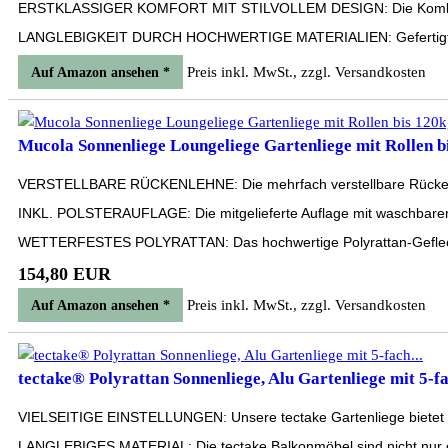
ERSTKLASSIGER KOMFORT MIT STILVOLLEM DESIGN: Die Kombination
LANGLEBIGKEIT DURCH HOCHWERTIGE MATERIALIEN: Gefertigt aus erst
Preis inkl. MwSt., zzgl. Versandkosten
Auf Amazon ansehen *
Mucola Sonnenliege Loungeliege Gartenliege mit Rollen bi
VERSTELLBARE RÜCKENLEHNE: Die mehrfach verstellbare Rückenlehn
INKL. POLSTERAUFLAGE: Die mitgelieferte Auflage mit waschbarem
WETTERFESTES POLYRATTAN: Das hochwertige Polyrattan-Geflecht is
154,80 EUR
Preis inkl. MwSt., zzgl. Versandkosten
Auf Amazon ansehen *
tectake® Polyrattan Sonnenliege, Alu Gartenliege mit 5-fa
VIELSEITIGE EINSTELLUNGEN: Unsere tectake Gartenliege bietet eine
LANGLEBIGES MATERIAL: Die tectake Balkonmöbel sind nicht nur opt