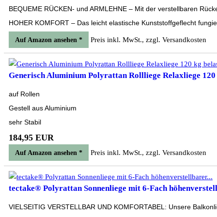
BEQUEME RÜCKEN- und ARMLEHNE – Mit der verstellbaren Rückenleh
HOHER KOMFORT – Das leicht elastische Kunststoffgeflecht fungier
Preis inkl. MwSt., zzgl. Versandkosten
Auf Amazon ansehen *
Generisch Aluminium Polyrattan Rollliege Relaxliege 120 k
auf Rollen
Gestell aus Aluminium
sehr Stabil
184,95 EUR
Preis inkl. MwSt., zzgl. Versandkosten
Auf Amazon ansehen *
tectake® Polyrattan Sonnenliege mit 6-Fach höhenverstell
VIELSEITIG VERSTELLBAR UND KOMFORTABEL: Unsere Balkonliege biet