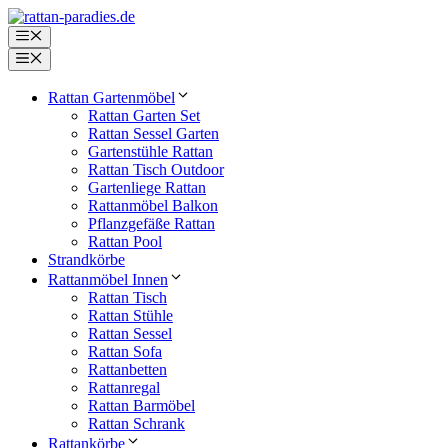
Zum
Inhalt
Menü
springen
Menü
Rattan Gartenmöbel
Rattan Garten Set
Rattan Sessel Garten
Gartenstühle Rattan
Rattan Tisch Outdoor
Gartenliege Rattan
Rattanmöbel Balkon
Pflanzgefäße Rattan
Rattan Pool
Strandkörbe
Rattanmöbel Innen
Rattan Tisch
Rattan Stühle
Rattan Sessel
Rattan Sofa
Rattanbetten
Rattanregal
Rattan Barmöbel
Rattan Schrank
Rattankörbe