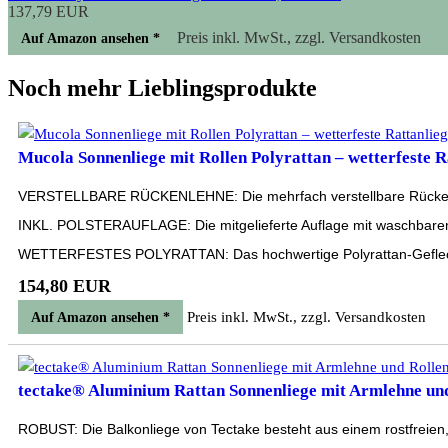
137,79 EUR
Preis inkl. MwSt., zzgl. Versandkosten
Auf Amazon ansehen *
Noch mehr Lieblingsprodukte
Mucola Sonnenliege mit Rollen Polyrattan – wetterfeste Ra
VERSTELLBARE RÜCKENLEHNE: Die mehrfach verstellbare Rückenlehn
INKL. POLSTERAUFLAGE: Die mitgelieferte Auflage mit waschbarem
WETTERFESTES POLYRATTAN: Das hochwertige Polyrattan-Geflecht is
154,80 EUR
Preis inkl. MwSt., zzgl. Versandkosten
Auf Amazon ansehen *
tectake® Aluminium Rattan Sonnenliege mit Armlehne und 
ROBUST: Die Balkonliege von Tectake besteht aus einem rostfreien, sta