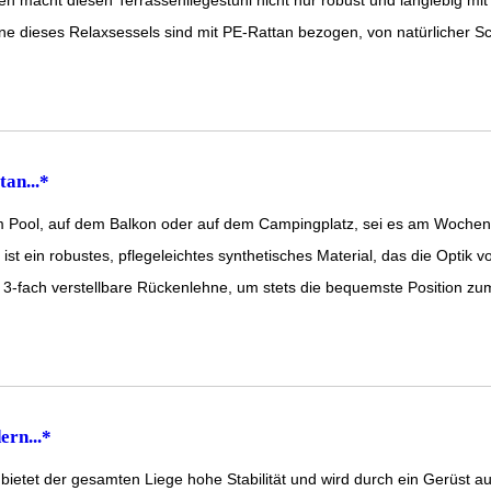
t diesen Terrassenliegestuhl nicht nur robust und langlebig mit ein
eses Relaxsessels sind mit PE-Rattan bezogen, von natürlicher Schö
an...*
m Pool, auf dem Balkon oder auf dem Campingplatz, sei es am Wochen
t ein robustes, pflegeleichtes synthetisches Material, das die Optik vo
3-fach verstellbare Rückenlehne, um stets die bequemste Position zu
ern...*
der gesamten Liege hohe Stabilität und wird durch ein Gerüst aus ro