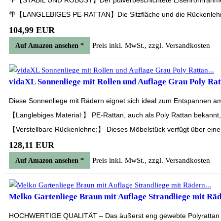
🌴【STABIL UND ROBUST】Der pulverbeschichtete Eisenrohrrahmen mach
🌴【LANGLEBIGES PE-RATTAN】Die Sitzfläche und die Rückenlehne di
104,99 EUR
Preis inkl. MwSt., zzgl. Versandkosten
Auf Amazon ansehen *
vidaXL Sonnenliege mit Rollen und Auflage Grau Poly Ratt
Diese Sonnenliege mit Rädern eignet sich ideal zum Entspannen a
【Langlebiges Material:】 PE-Rattan, auch als Poly Rattan bekannt, is
【Verstellbare Rückenlehne:】 Dieses Möbelstück verfügt über eine 
128,11 EUR
Preis inkl. MwSt., zzgl. Versandkosten
Auf Amazon ansehen *
Melko Gartenliege Braun mit Auflage Strandliege mit Räd
HOCHWERTIGE QUALITÄT – Das äußerst eng gewebte Polyrattan bietet 