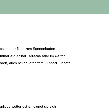
Lesen oder flach zum Sonnenbaden.
mmer auf deiner Terrasse oder im Garten.
öden, auch bei dauerhaftem Outdoor-Einsatz.
iege wetterfest ist, eignet sie sich...