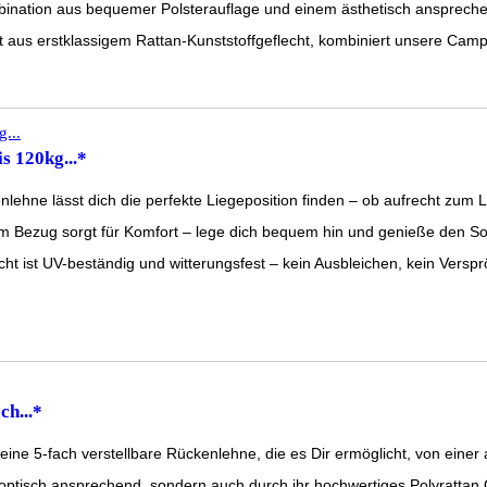
 aus bequemer Polsterauflage und einem ästhetisch ansprechenden
klassigem Rattan-Kunststoffgeflecht, kombiniert unsere Campinglieg
s 120kg...*
e lässt dich die perfekte Liegeposition finden – ob aufrecht zum 
 Bezug sorgt für Komfort – lege dich bequem hin und genieße den So
t UV-beständig und witterungsfest – kein Ausbleichen, kein Verspr
ch...*
 5-fach verstellbare Rückenlehne, die es Dir ermöglicht, von einer au
isch ansprechend, sondern auch durch ihr hochwertiges Polyrattan Gef