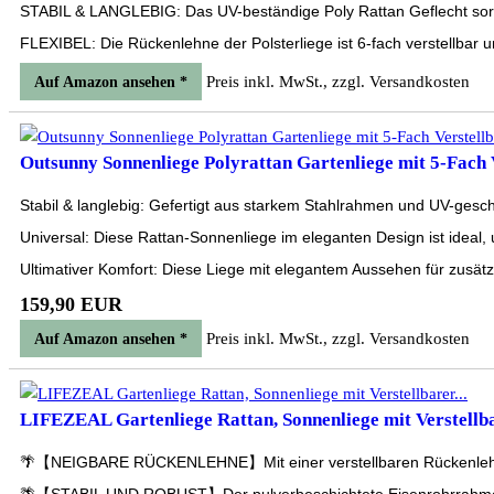
STABIL & LANGLEBIG: Das UV-beständige Poly Rattan Geflecht sorgt
FLEXIBEL: Die Rückenlehne der Polsterliege ist 6-fach verstellbar 
Preis inkl. MwSt., zzgl. Versandkosten
Auf Amazon ansehen *
Outsunny Sonnenliege Polyrattan Gartenliege mit 5-Fach V
Stabil & langlebig: Gefertigt aus starkem Stahlrahmen und UV-ges
Universal: Diese Rattan-Sonnenliege im eleganten Design ist ideal,
Ultimativer Komfort: Diese Liege mit elegantem Aussehen für zusätz
159,90 EUR
Preis inkl. MwSt., zzgl. Versandkosten
Auf Amazon ansehen *
LIFEZEAL Gartenliege Rattan, Sonnenliege mit Verstellba
🌴【NEIGBARE RÜCKENLEHNE】Mit einer verstellbaren Rückenlehne in