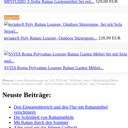
MFSTUDIO 3-Teilig Rattan Gartenmöbel Set mit...
329,00 EUR
Angebot
tectake® Poly Rattan Lounge, Outdoor Sitzgruppe...
228,99 EUR
SVITA Roma Polyrattan Lounge Rattan Garten Möbel...
Hinweis:
Letzte Aktualisierung am 5.02.2026 der *Affiliate Links (=Werbelinks)| Bilder,
Preise, Texte von Amazon API - keine Gewähr,
Preis inkl. MwSt., zzgl. Versandkosten
Neuste Beiträge:
Den Eingangsbereich und den Flur mit Rattanmöbel
verschönern
Die Schönheit von Rattanmöbeln
Mit Rattan durch den Sommer
Alles rund um das Wiener Geflecht