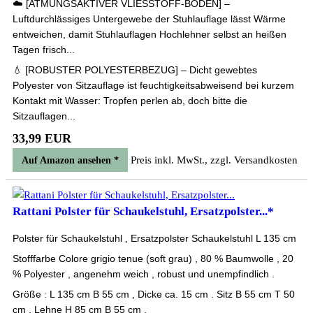
☁️ [ATMUNGSAKTIVER VLIESSTOFF-BODEN] –
Luftdurchlässiges Untergewebe der Stuhlauflage lässt Wärme
entweichen, damit Stuhlauflagen Hochlehner selbst an heißen
Tagen frisch...
💧 [ROBUSTER POLYESTERBEZUG] – Dicht gewebtes
Polyester von Sitzauflage ist feuchtigkeitsabweisend bei kurzem
Kontakt mit Wasser: Tropfen perlen ab, doch bitte die
Sitzauflagen...
33,99 EUR
Preis inkl. MwSt., zzgl. Versandkosten
Auf Amazon ansehen *
Rattani Polster für Schaukelstuhl, Ersatzpolster...*
Polster für Schaukelstuhl , Ersatzpolster Schaukelstuhl L 135 cm
Stofffarbe Colore grigio tenue (soft grau) , 80 % Baumwolle , 20
% Polyester , angenehm weich , robust und unempfindlich .
Größe : L 135 cm B 55 cm , Dicke ca. 15 cm . Sitz B 55 cm T 50
cm , Lehne H 85 cm B 55 cm .