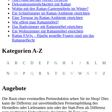
Dekorationsmöglichkeiten mit Rattan
Wohin mit den Rattan-Gartenmöbeln im Winter?
Ein Schlafzimmer im Rattan-Ambiente einrichten
Eine Terrasse im Rattan-Ambiente einrichten
Wie pflegt man Rattanmöbel?
Das Badezimmer mit Rattanmöbel einrichten
Ein Wohnzimmer mit Rattanmöbel einrichten
Rattan FAQs – Häufig gestellte Fragen rund um das
Rattangeflecht
Kategorien A-Z
A
B
C
D
E
F
G
H
I
J
K
L
M
N
O
P
Q
R
S
T
U
V
W
X
Y
Z
Angebote
Die Basis einer eventuellen Preisreduktion sehen Sie im Shop! Dies
kann die Differenz zur unverbindlichen Preisempfehlung des
Herstellers oder Lieferanten sein oder der Statt-Preis als Differenz