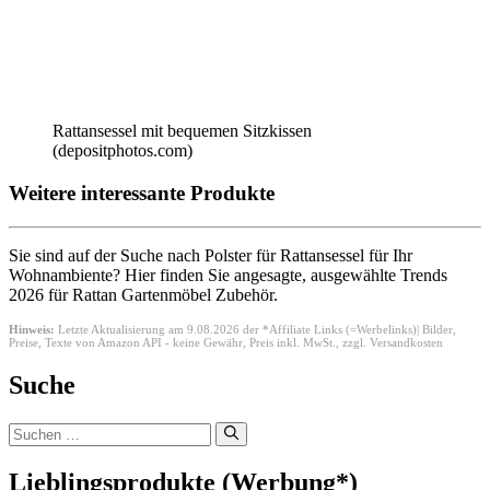
Rattansessel mit bequemen Sitzkissen
(depositphotos.com)
Weitere interessante Produkte
Sie sind auf der Suche nach Polster für Rattansessel für Ihr
Wohnambiente? Hier finden Sie angesagte, ausgewählte Trends
2026 für Rattan Gartenmöbel Zubehör.
Hinweis:
Letzte Aktualisierung am 9.08.2026 der *Affiliate Links (=Werbelinks)| Bilder,
Preise, Texte von Amazon API - keine Gewähr,
Preis inkl. MwSt., zzgl. Versandkosten
Suche
Suchen
nach:
Lieblingsprodukte (Werbung*)