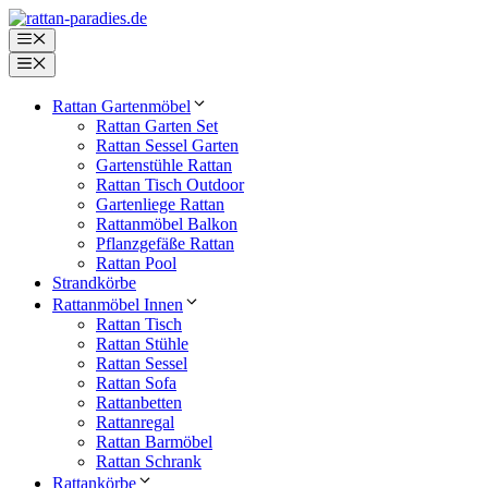
Zum
Inhalt
Menü
springen
Menü
Rattan Gartenmöbel
Rattan Garten Set
Rattan Sessel Garten
Gartenstühle Rattan
Rattan Tisch Outdoor
Gartenliege Rattan
Rattanmöbel Balkon
Pflanzgefäße Rattan
Rattan Pool
Strandkörbe
Rattanmöbel Innen
Rattan Tisch
Rattan Stühle
Rattan Sessel
Rattan Sofa
Rattanbetten
Rattanregal
Rattan Barmöbel
Rattan Schrank
Rattankörbe