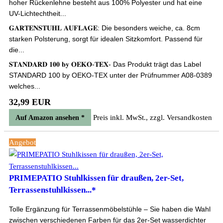
hoher Rückenlehne besteht aus 100% Polyester und hat eine
UV-Lichtechtheit...
𝐆𝐀𝐑𝐓𝐄𝐍𝐒𝐓𝐔𝐇𝐋 𝐀𝐔𝐅𝐋𝐀𝐆𝐄: Die besonders weiche, ca. 8cm
starken Polsterung, sorgt für idealen Sitzkomfort. Passend für
die...
𝐒𝐓𝐀𝐍𝐃𝐀𝐑𝐃 𝟏𝟎𝟎 𝐛𝐲 𝐎𝐄𝐊𝐎-𝐓𝐄𝐗- Das Produkt trägt das Label
STANDARD 100 by OEKO-TEX unter der Prüfnummer A08-0389
welches...
32,99 EUR
Preis inkl. MwSt., zzgl. Versandkosten
Auf Amazon ansehen *
Angebot
PRIMEPATIO Stuhlkissen für draußen, 2er-Set,
Terrassenstuhlkissen...*
Tolle Ergänzung für Terrassenmöbelstühle – Sie haben die Wahl
zwischen verschiedenen Farben für das 2er-Set wasserdichter