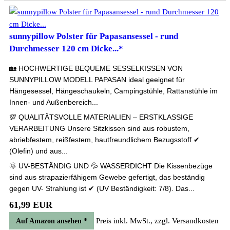
sunnypillow Polster für Papasansessel - rund
Durchmesser 120 cm Dicke...*
🏡 HOCHWERTIGE BEQUEME SESSELKISSEN VON
SUNNYPILLOW MODELL PAPASAN ideal geeignet für
Hängesessel, Hängeschaukeln, Campingstühle, Rattanstühle im
Innen- und Außenbereich...
💯 QUALITÄTSVOLLE MATERIALIEN – ERSTKLASSIGE
VERARBEITUNG Unsere Sitzkissen sind aus robustem,
abriebfestem, reißfestem, hautfreundlichem Bezugsstoff ✔
(Olefin) und aus...
🌞 UV-BESTÄNDIG UND 💦 WASSERDICHT Die Kissenbezüge
sind aus strapazierfähigem Gewebe gefertigt, das beständig
gegen UV- Strahlung ist ✔ (UV Beständigkeit: 7/8). Das...
61,99 EUR
Preis inkl. MwSt., zzgl. Versandkosten
Auf Amazon ansehen *