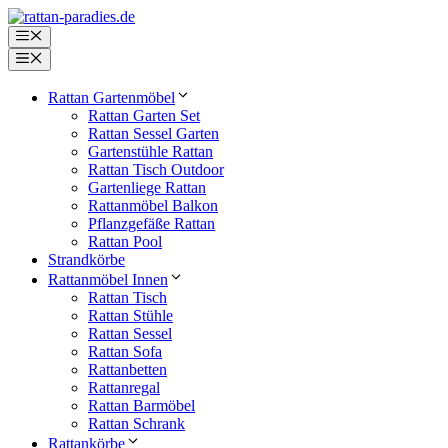
Zum
Inhalt
Menü
springen
Menü
Rattan Gartenmöbel
Rattan Garten Set
Rattan Sessel Garten
Gartenstühle Rattan
Rattan Tisch Outdoor
Gartenliege Rattan
Rattanmöbel Balkon
Pflanzgefäße Rattan
Rattan Pool
Strandkörbe
Rattanmöbel Innen
Rattan Tisch
Rattan Stühle
Rattan Sessel
Rattan Sofa
Rattanbetten
Rattanregal
Rattan Barmöbel
Rattan Schrank
Rattankörbe