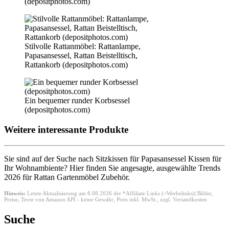
(depositphotos.com)
Stilvolle Rattanmöbel: Rattanlampe,
Papasansessel, Rattan Beistelltisch,
Rattankorb (depositphotos.com)
Ein bequemer runder Korbsessel
(depositphotos.com)
Weitere interessante Produkte
Sie sind auf der Suche nach Sitzkissen für Papasansessel Kissen für
Ihr Wohnambiente? Hier finden Sie angesagte, ausgewählte Trends
2026 für Rattan Gartenmöbel Zubehör.
Hinweis:
Letzte Aktualisierung am 8.08.2026 der *Affiliate Links (=Werbelinks)| Bilder,
Preise, Texte von Amazon API - keine Gewähr,
Preis inkl. MwSt., zzgl. Versandkosten
Suche