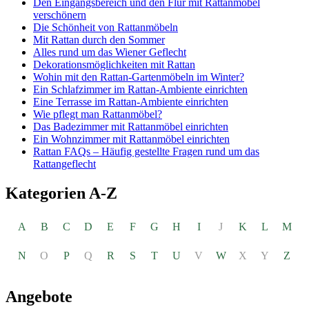
Den Eingangsbereich und den Flur mit Rattanmöbel
verschönern
Die Schönheit von Rattanmöbeln
Mit Rattan durch den Sommer
Alles rund um das Wiener Geflecht
Dekorationsmöglichkeiten mit Rattan
Wohin mit den Rattan-Gartenmöbeln im Winter?
Ein Schlafzimmer im Rattan-Ambiente einrichten
Eine Terrasse im Rattan-Ambiente einrichten
Wie pflegt man Rattanmöbel?
Das Badezimmer mit Rattanmöbel einrichten
Ein Wohnzimmer mit Rattanmöbel einrichten
Rattan FAQs – Häufig gestellte Fragen rund um das
Rattangeflecht
Kategorien A-Z
A
B
C
D
E
F
G
H
I
J
K
L
M
N
O
P
Q
R
S
T
U
V
W
X
Y
Z
Angebote