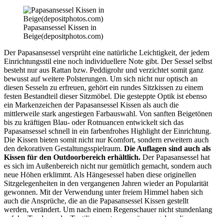
Papasansessel Kissen in
Beige(depositphotos.com)
Der Papasansessel versprüht eine natürliche Leichtigkeit, der jedem
Einrichtungsstil eine noch individuellere Note gibt. Der Sessel selbst
besteht nur aus Rattan bzw. Peddigrohr und verzichtet somit ganz
bewusst auf weitere Polsterungen. Um sich nicht nur optisch an
diesen Sesseln zu erfreuen, gehört ein rundes Sitzkissen zu einem
festen Bestandteil dieser Sitzmöbel. Die gesteppte Optik ist ebenso
ein Markenzeichen der Papasansessel Kissen als auch die
mittlerweile stark angestiegen Farbauswahl. Von sanften Beigetönen
bis zu kräftigen Blau- oder Rotnuancen entwickelt sich das
Papasansessel schnell in ein farbenfrohes Highlight der Einrichtung.
Die Kissen bieten somit nicht nur Komfort, sondern erweitern auch
den dekorativen Gestaltungsspielraum.
Die Auflagen sind auch als
Kissen für den Outdoorbereich erhältlich.
Der Papasansessel hat
es sich im Außenbereich nicht nur gemütlich gemacht, sondern auch
neue Höhen erklimmt. Als Hängesessel haben diese originellen
Sitzgelegenheiten in den vergangenen Jahren wieder an Popularität
gewonnen. Mit der Verwendung unter freiem Himmel haben sich
auch die Ansprüche, die an die Papasansessel Kissen gestellt
werden, verändert. Um nach einem Regenschauer nicht stundenlang