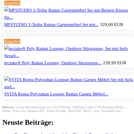
Angebot
MFSTUDIO 3-Teilig Rattan Gartenmöbel Set mit...
329,00 EUR
Angebot
tectake® Poly Rattan Lounge, Outdoor Sitzgruppe...
228,99 EUR
SVITA Roma Polyrattan Lounge Rattan Garten Möbel...
Hinweis:
Letzte Aktualisierung am 5.02.2026 der *Affiliate Links (=Werbelinks)| Bilder,
Preise, Texte von Amazon API - keine Gewähr,
Preis inkl. MwSt., zzgl. Versandkosten
Neuste Beiträge: