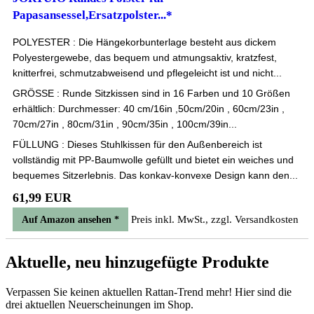
Papasansessel,Ersatzpolster...*
POLYESTER : Die Hängekorbunterlage besteht aus dickem
Polyestergewebe, das bequem und atmungsaktiv, kratzfest,
knitterfrei, schmutzabweisend und pflegeleicht ist und nicht...
GRÖSSE : Runde Sitzkissen sind in 16 Farben und 10 Größen
erhältlich: Durchmesser: 40 cm/16in ,50cm/20in , 60cm/23in ,
70cm/27in , 80cm/31in , 90cm/35in , 100cm/39in...
FÜLLUNG : Dieses Stuhlkissen für den Außenbereich ist
vollständig mit PP-Baumwolle gefüllt und bietet ein weiches und
bequemes Sitzerlebnis. Das konkav-konvexe Design kann den...
61,99 EUR
Preis inkl. MwSt., zzgl. Versandkosten
Auf Amazon ansehen *
Aktuelle, neu hinzugefügte Produkte
Verpassen Sie keinen aktuellen Rattan-Trend mehr! Hier sind die
drei aktuellen Neuerscheinungen im Shop.